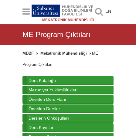
EN
MEKATRONİK MÜHENDİSLİĞİ
ME Program Çıktıları
MDBF
Mekatronik Mühendisliği
ME
Program Çıktıları
Ders Kataloğu
Mezuniyet Yükümlülükleri
Önerilen Ders Planı
Önerilen Dersler
Derslerin Önkoşulları
Ders Kayıtları